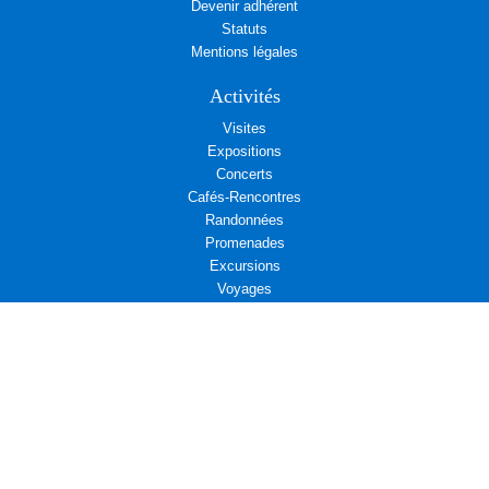
Devenir adhérent
Statuts
Mentions légales
Activités
Visites
Expositions
Concerts
Cafés-Rencontres
Randonnées
Promenades
Excursions
Voyages
Visioconférences
Rendez-vous associatifs
Déjeuners
L’Aremae vous propose
Cinéma et Diplomatie
Actualités associatives : Amicale d’entraide des Affaires étrangères
Actualités associatives : Campagne d’adhésion au Centre Présence