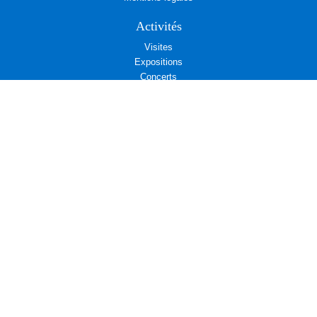
Activités
Visites
Expositions
Concerts
Cafés-Rencontres
Randonnées
Promenades
Excursions
Voyages
Visioconférences
Rendez-vous associatifs
Déjeuners
L’Aremae vous propose
Cinéma et Diplomatie
Actualités associatives : Amicale d’entraide des Affaires étrangères
Actualités associatives : Campagne d’adhésion au Centre Présence
Compositrices
Propositions de Lecture