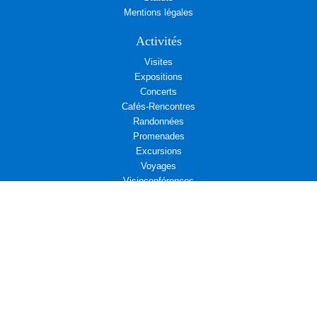
Mentions légales
Activités
Visites
Expositions
Concerts
Cafés-Rencontres
Randonnées
Promenades
Excursions
Voyages
Visioconférences
Rendez-vous associatifs
Déjeuners
L’Aremae vous propose
Cinéma et Diplomatie
Actualités associatives : Amicale d’entraide des Affaires étrangères
Actualités associatives : Campagne d’adhésion au Centre Présence
Compositrices