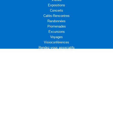
Expositions
Concerts
Cafés-Rencontres
Randonnées
Promenades
Excursions
Voyages
Visioconférences
Rendez-vous associatifs
Déjeuners
L’Aremae vous propose
Cinéma et Diplomatie
Actualités associatives : Amicale d’entraide des Affaires étrangères
Actualités associatives : Campagne d’adhésion au Centre Présence
Compositrices
Propositions de Lecture
Actualités associatives : Bridge
Leçons de diplomatie : La France face au monde qui vient
La fin d’un monde, Pierre HASKI
Activités associatives : Fondation "Un avenir ensemble"