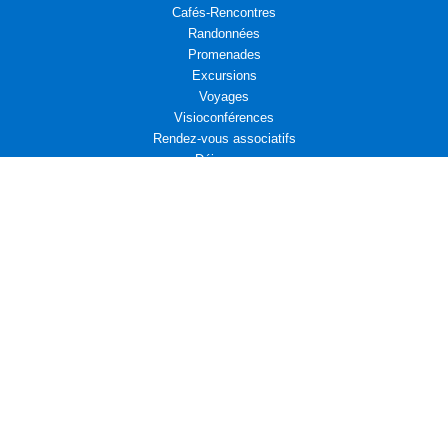
Cafés-Rencontres
Randonnées
Promenades
Excursions
Voyages
Visioconférences
Rendez-vous associatifs
Déjeuners
L’Aremae vous propose
Cinéma et Diplomatie
Actualités associatives : Amicale d’entraide des Affaires étrangères
Actualités associatives : Campagne d’adhésion au Centre Présence
Compositrices
Propositions de Lecture
Actualités associatives : Bridge
Leçons de diplomatie : La France face au monde qui vient
La fin d’un monde, Pierre HASKI
Activités associatives : Fondation "Un avenir ensemble"
Publications