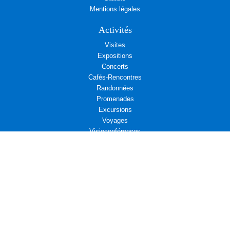
Mentions légales
Activités
Visites
Expositions
Concerts
Cafés-Rencontres
Randonnées
Promenades
Excursions
Voyages
Visioconférences
Rendez-vous associatifs
Déjeuners
L’Aremae vous propose
Cinéma et Diplomatie
Actualités associatives : Amicale d’entraide des Affaires étrangères
Actualités associatives : Campagne d’adhésion au Centre Présence
Compositrices