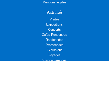
Mentions légales
Activités
Visites
Expositions
Concerts
Cafés-Rencontres
Randonnées
Promenades
Excursions
Voyages
Visioconférences
Rendez-vous associatifs
Déjeuners
L’Aremae vous propose
Cinéma et Diplomatie
Actualités associatives : Amicale d’entraide des Affaires étrangères
Actualités associatives : Campagne d’adhésion au Centre Présence
Compositrices
Propositions de Lecture