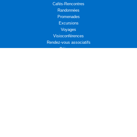
Cafés-Rencontres
Randonnées
Promenades
Excursions
Voyages
Visioconférences
Rendez-vous associatifs
Déjeuners
L’Aremae vous propose
Cinéma et Diplomatie
Actualités associatives : Amicale d’entraide des Affaires étrangères
Actualités associatives : Campagne d’adhésion au Centre Présence
Compositrices
Propositions de Lecture
Actualités associatives : Bridge
Leçons de diplomatie : La France face au monde qui vient
La fin d’un monde, Pierre HASKI
Activités associatives : Fondation "Un avenir ensemble"
Publications