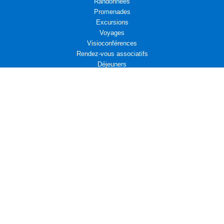
Randonnées
Promenades
Excursions
Voyages
Visioconférences
Rendez-vous associatifs
Déjeuners
L’Aremae vous propose
Cinéma et Diplomatie
Actualités associatives : Amicale d’entraide des Affaires étrangères
Actualités associatives : Campagne d’adhésion au Centre Présence
Compositrices
Propositions de Lecture
Actualités associatives : Bridge
Leçons de diplomatie : La France face au monde qui vient
La fin d’un monde, Pierre HASKI
Activités associatives : Fondation "Un avenir ensemble"
Publications
Lettre de l’AREMAE JANVIER 2026