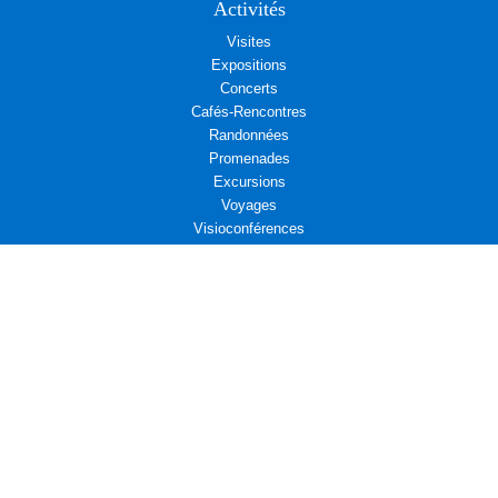
Activités
Visites
Expositions
Concerts
Cafés-Rencontres
Randonnées
Promenades
Excursions
Voyages
Visioconférences
Rendez-vous associatifs
Déjeuners
L’Aremae vous propose
Cinéma et Diplomatie
Actualités associatives : Amicale d’entraide des Affaires étrangères
Actualités associatives : Campagne d’adhésion au Centre Présence
Compositrices
Propositions de Lecture
Actualités associatives : Bridge
Leçons de diplomatie : La France face au monde qui vient