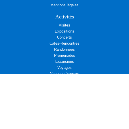
Mentions légales
Activités
Visites
Expositions
Concerts
Cafés-Rencontres
Randonnées
Promenades
Excursions
Voyages
Visioconférences
Rendez-vous associatifs
Déjeuners
L’Aremae vous propose
Cinéma et Diplomatie
Actualités associatives : Amicale d’entraide des Affaires étrangères
Actualités associatives : Campagne d’adhésion au Centre Présence
Compositrices