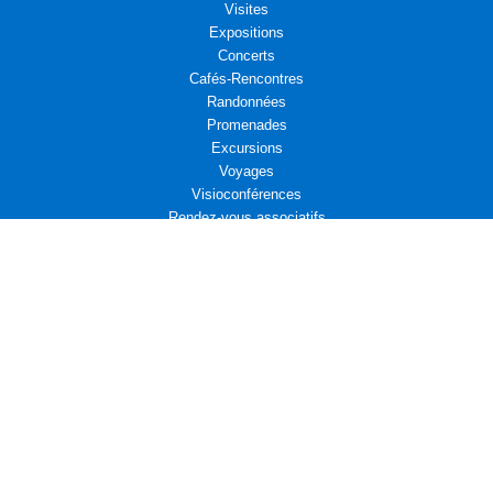
Visites
Expositions
Concerts
Cafés-Rencontres
Randonnées
Promenades
Excursions
Voyages
Visioconférences
Rendez-vous associatifs
Déjeuners
L’Aremae vous propose
Cinéma et Diplomatie
Actualités associatives : Amicale d’entraide des Affaires étrangères
Actualités associatives : Campagne d’adhésion au Centre Présence
Compositrices
Propositions de Lecture
Actualités associatives : Bridge
Leçons de diplomatie : La France face au monde qui vient
La fin d’un monde, Pierre HASKI